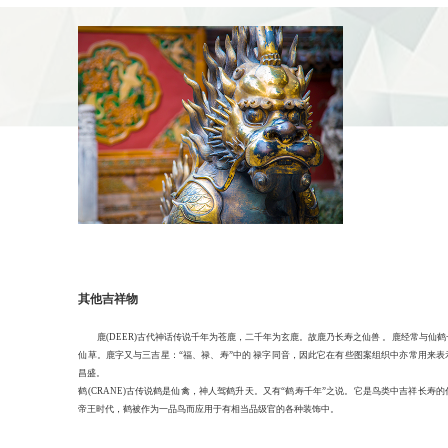
其他吉祥物
鹿(DEER)古代神话传说千年为苍鹿，二千年为玄鹿。故鹿乃长寿之仙兽 。鹿经常与仙
仙草。鹿字又与三吉星：“福、禄、寿”中的 禄字同音，因此它在有些图案组织中亦常用来表
昌盛。
鹤(CRANE)古传说鹤是仙禽，神人驾鹤升天。又有“鹤寿千年”之说。它是鸟类中吉祥长寿
帝王时代，鹤被作为一品鸟而应用于有相当品级官的各种装饰中。