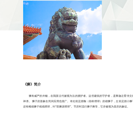
《狮》简介
狮有威严的外貌，在我国古代被视为法的拥护者。这些建筑的守护者，是释迦左臂侍文
神兽。 狮子的形象在民间应用也很广。有右前足踏鞠（俗称绣球）的雄狮子，左前足踏小狮
还有雌雄狮子相戏绣球，叫“双狮滚绣球”。节庆时流行狮子舞等，它亦被视为喜庆的象征。