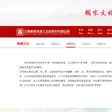
首页
桐青
展示
项
Home
About us
Gallery
Projec
雕塑文化
吉祥文化
宗教文化
青铜文化
宝鼎文化
珐琅文化
在中国传统艺术宝库中有一支奇丽的花朵，人们称它为"吉祥物"。它那丰富的内涵、善
是我们民族文化的象征。
吉祥物主要是以狮，龟，鹤，以及民间传说中的麒麟、辟邪、龙、凤等动物造型为主，细中
美，以它特有的装饰风格和民族语言，几千年来在民间雕塑史中流行，表达了 人们祈求平安
生活的向往，给人们带来精神上的安慰和愉悦。吉祥物在民间深受喜 爱，并有着它那特殊的
着广大工艺美术工作者为它全身心地探求、考证和应用，并创 造出无价的艺术财富。