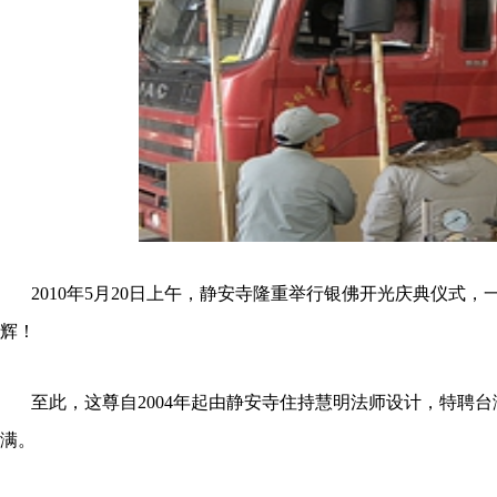
2010年5月
20日上午，静安寺隆重举行银佛开光庆典仪式，
辉！
至此，
这
尊
自
2004年起由静安寺住持慧明法师设计，特聘
满。