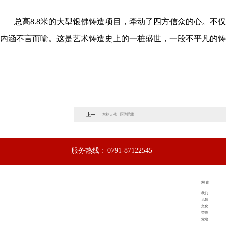
总高
8.8米的大型银佛铸造项目，牵动了四方信众的心。
内涵不言而喻。这是艺术铸造史上的一桩盛世，一段不平凡的铸
上一
东林大佛—阿弥陀佛
篇：
服务热线 :
0791-87122545
桐青
我们
风貌
文化
荣誉
党建