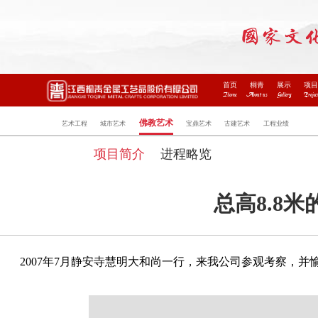
首页
桐青
展示
项
Home
About us
Gallery
Projec
佛教艺术
艺术工程
城市艺术
宝鼎艺术
古建艺术
工程业绩
项目简介
进程略览
总高8.8
2007年7月静安寺慧明大和尚一行，来我公司参观考察，并